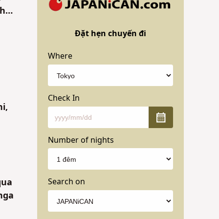
 hội
Đặt hẹn chuyến đi
Where
Check In
i,
Number of nights
Search on
qua
anga