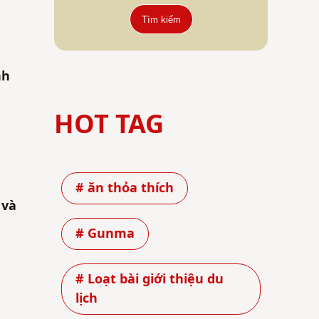
Tìm kiếm
nh
HOT TAG
# ăn thỏa thích
 và
# Gunma
# Loạt bài giới thiệu du
lịch