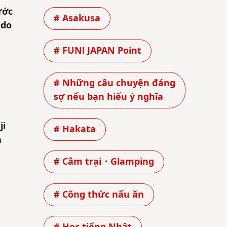
ước
# Asakusa
ido
# FUN! JAPAN Point
# Những câu chuyện đáng
sợ nếu bạn hiểu ý nghĩa
ji
# Hakata
à
# Cắm trại・Glamping
# Công thức nấu ăn