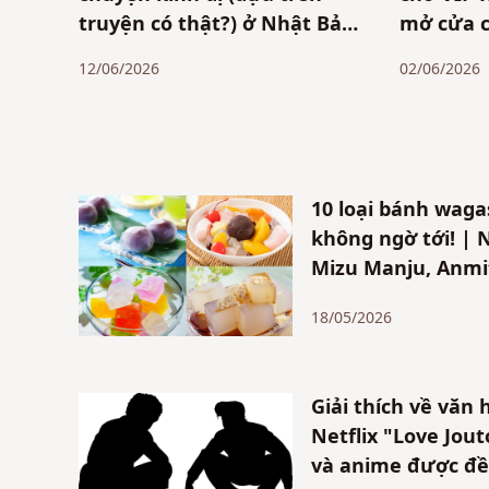
truyện có thật?) ở Nhật Bản.
mở cửa c
Truyền thuyết đô thị 1 phút:
nghiệm đ
12/06/2026
02/06/2026
Từ thời Showa retro đến
talk sho
những câu chuyện ma trên
ngay trư
mạng
chi tiết
tuyệt vời
10 loại bánh wag
không ngờ tới! |
Mizu Manju, Anmi
18/05/2026
Giải thích về văn
Netflix "Love Jou
và anime được đề