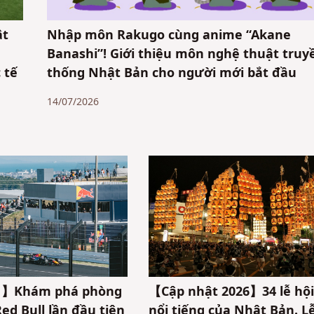
ật
Nhập môn Rakugo cùng anime “Akane
Banashi”! Giới thiệu môn nghệ thuật truy
 tế
thống Nhật Bản cho người mới bắt đầu
14/07/2026
】Khám phá phòng
【Cập nhật 2026】34 lễ hội
ed Bull lần đầu tiên
nổi tiếng của Nhật Bản. L