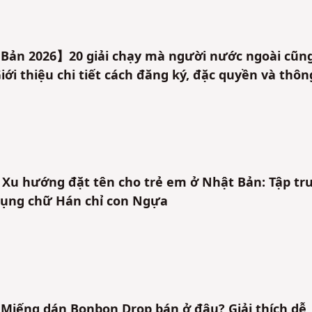
ản 2026】20 giải chạy mà người nước ngoài cũn
iới thiệu chi tiết cách đăng ký, đặc quyền và thôn
u hướng đặt tên cho trẻ em ở Nhật Bản: Tập tr
 dụng chữ Hán chỉ con Ngựa
iếng dán Bonbon Drop bán ở đâu? Giải thích dễ