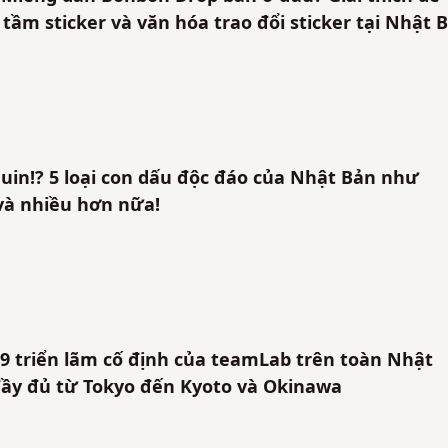
 tầm sticker và văn hóa trao đổi sticker tại Nhật 
uin!? 5 loại con dấu độc đáo của Nhật Bản như
 và nhiều hơn nữa!
 triển lãm cố định của teamLab trên toàn Nhật
ầy đủ từ Tokyo đến Kyoto và Okinawa