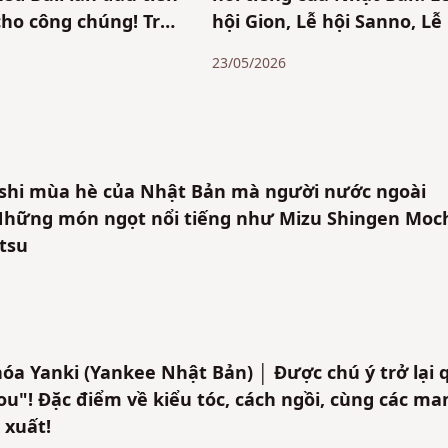
ho công chúng! Trải
hội Gion, Lễ hội Sanno, Lễ
ẳng cấp với buổi
Tanabata Sendai, ba đại lễ
23/05/2026
w của Yuki Tsunoda
hội và nhiều lễ hội khác
ớc mắt – Giới thiệu
 những khoảnh khắc
ashi mùa hè của Nhật Bản mà người nước ngoài
 Những món ngọt nổi tiếng như Mizu Shingen Moch
tsu
 hóa Yanki (Yankee Nhật Bản) │ Được chú ý trở lại 
tou"! Đặc điểm về kiểu tóc, cách ngồi, cùng các m
 xuất!