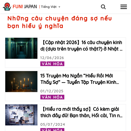
FUN!
JAPAN
Tiếng Việt
Những câu chuyện đáng sợ nếu
bạn hiểu ý nghĩa
【Cập nhật 2026】16 câu chuyện kinh
dị (dựa trên truyện có thật?) ở Nhật
…
12/06/2026
VĂN HÓA
15 Truyện Ma Ngắn “Hiểu Rồi Mới
Thấy Sợ” — Tuyển Tập Truyện Kinh
…
01/12/2025
VĂN HÓA
【Hiểu ra mới thấy sợ】Có kèm giải
thich đầy đủ! Bạn thân, Hối cải, Tin n
…
05/07/2024
VĂN HÓA