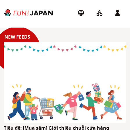
Tiêu đề: [Mua sắm] Giới thiệu chuỗi cửa hàng