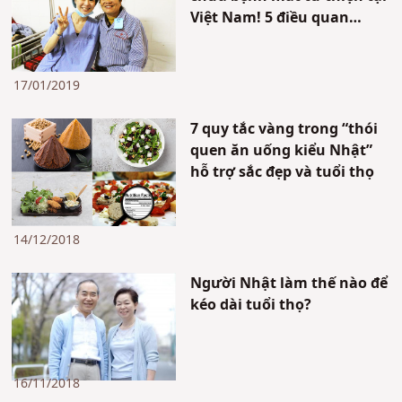
Việt Nam! 5 điều quan
trọng cô ấy đã nhận ra tại
mảnh đất này.
17/01/2019
7 quy tắc vàng trong “thói
quen ăn uống kiểu Nhật”
hỗ trợ sắc đẹp và tuổi thọ
14/12/2018
Người Nhật làm thế nào để
kéo dài tuổi thọ?
16/11/2018