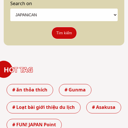
Search on
Tìm kiếm
HOT TAG
# ăn thỏa thích
# Gunma
# Loạt bài giới thiệu du lịch
# Asakusa
# FUN! JAPAN Point