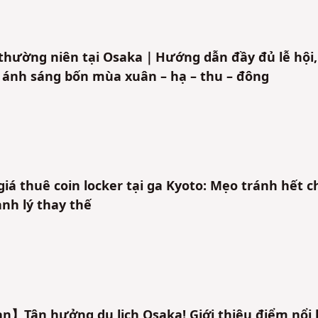
 thường niên tại Osaka｜Hướng dẫn đầy đủ lễ hội,
 ánh sáng bốn mùa xuân – hạ – thu – đông
giá thuê coin locker tại ga Kyoto: Mẹo tránh hết c
ành lý thay thế
ạn】Tận hưởng du lịch Osaka! Giới thiệu điểm nổi 