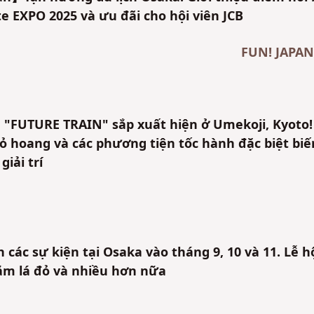
te EXPO 2025 và ưu đãi cho hội viên JCB
FUN! JAPAN
 "FUTURE TRAIN" sắp xuất hiện ở Umekoji, Kyoto!
bỏ hoang và các phương tiện tốc hành đặc biệt biế
iải trí
ác sự kiện tại Osaka vào tháng 9, 10 và 11. Lễ hộ
ắm lá đỏ và nhiều hơn nữa