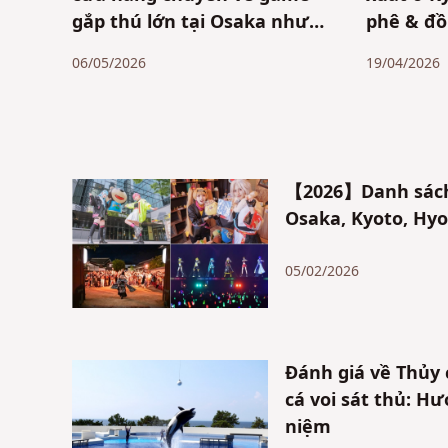
gắp thú lớn tại Osaka như
phê & đồ
Umeda, ga Osaka,
từng khu
06/05/2026
19/04/2026
Shinsaibashi, Namba, v.v.
【2026】Danh sách 
Osaka, Kyoto, Hyo
05/02/2026
Đánh giá về Thủy 
cá voi sát thủ: H
niệm