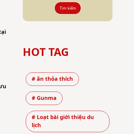
Tìm kiếm
ại
HOT TAG
# ăn thỏa thích
 ưu
# Gunma
# Loạt bài giới thiệu du
lịch