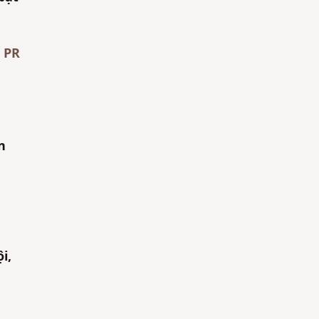
 PR
n
i,