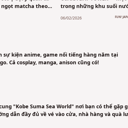
 ngọt matcha theo
trong những khu suối nư
 vực
nóng lớn nhất vùng Kansa
FUN! JAP
06/02/2026
tận hưởng khoảng thời g
ngâm onsen thư giãn sau
chuyến mua sắm! Giới thi
địa điểm & ưu đãi hấp dẫ
dành cho thẻ JCB
sự kiện anime, game nổi tiếng hàng năm tại
go. Cả cosplay, manga, anison cũng có!
cung "Kobe Suma Sea World" nơi bạn có thể gặp 
ướng dẫn đầy đủ về vé vào cửa, nhà hàng và quà l