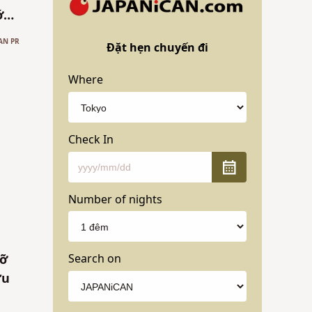
ớc
i:
AN PR
Đặt hẹn chuyến đi
ian
Where
ệu
n
Check In
Number of nights
Search on
gỡ
ưu