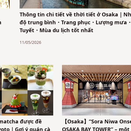
Thông tin chi tiết về thời tiết ở Osaka｜Nh
m
độ trung bình・Trang phục・Lượng mưa
Tuyết・Mùa du lịch tốt nhất
11/05/2026
matcha được đề
【Osaka】“Sora Niwa Ons
yoto｜Gợi ý quán cà
OSAKA BAY TOWER” – một