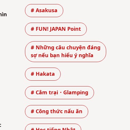
# Asakusa
hìn
# FUN! JAPAN Point
# Những câu chuyện đáng
sợ nếu bạn hiểu ý nghĩa
# Hakata
# Cắm trại・Glamping
# Công thức nấu ăn
c