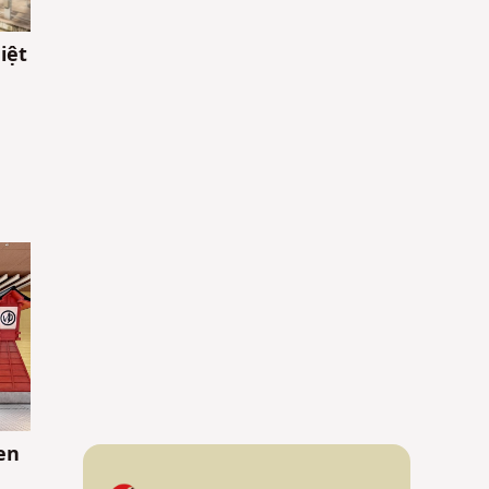
iệt
・
en