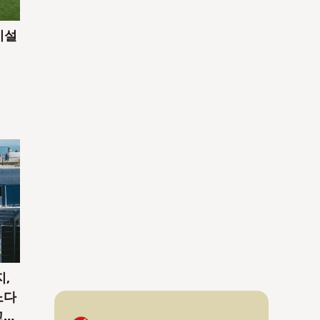
시설
지,
노다
고의