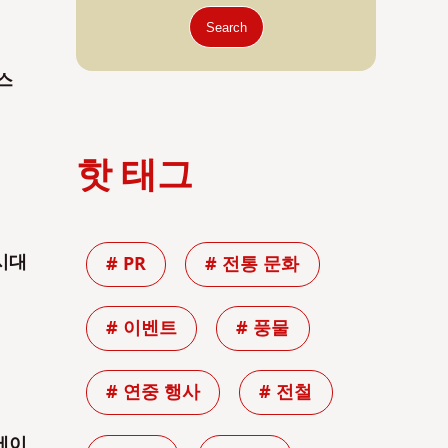
Search
어스
핫 태그
 시대
# PR
# 전통 문화
# 이벤트
# 풍물
# 연중 행사
# 전철
 에이