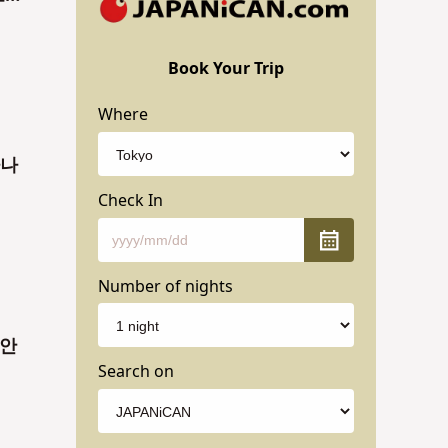
.
Book Your Trip
Where
다나
Check In
Number of nights
·안
Search on