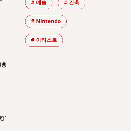
# 예술
# 건축
# Nintendo
# 아티스트
길흉
킹’