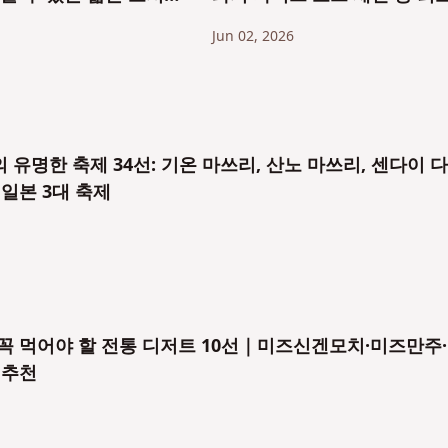
와 레트로 괴담부터 인터
경험을 심층적으로 소개합니다
Jun 02, 2026
지
 유명한 축제 34선: 기온 마쓰리, 산노 마쓰리, 센다이 
 일본 3대 축제
꼭 먹어야 할 전통 디저트 10선｜미즈신겐모치·미즈만주
 추천