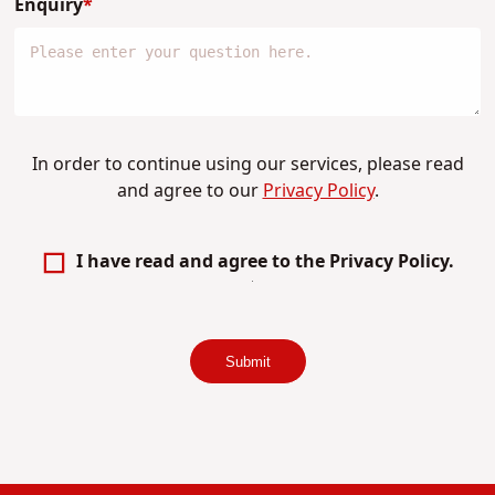
Enquiry
In order to continue using our services, please read
and agree to our
Privacy Policy
.
I have read and agree to the Privacy Policy.
Submit