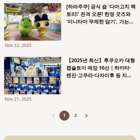
[하라주쿠] 공식 숍 '다마고치 팩
토리!' 전격 오픈! 한정 굿즈와
'미니타마 무제한 담기', 가는
법, 예약 방법까지 완전 리포트
Nov 22, 2025
【2025년 최신】후쿠오카 대형
캡슐토이 매장 10선｜하카타·
텐진·고쿠라·다자이후 등 지역
별 소개
Nov 21, 2025
1
2