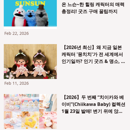
온 느슨~한 힐링 캐릭터의 매력
총정리! 굿즈 구매 꿀팁까지
Feb 22, 2026
【2026년 최신】왜 지금 일본
캐릭터 '몽치치'가 전 세계에서
인기일까? 인기 굿즈 & 명소, 구
매 방법 소개
Feb 11, 2026
【2026】두 번째 “치이카와 베
이비”(Chiikawa Baby) 컬렉션
1월 23일 발매! 변기 위에 앉아
있는 마스코트와 기어다니는 봉
제 인형 등장!