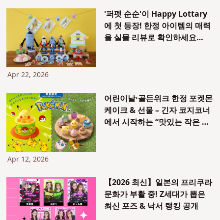
'퍼펫 순순'이 Happy Lottary
에 첫 등장! 한정 아이템의 매력
을 실물 리뷰로 확인하세요
<2026년 5월 29일 출시 예정>
Apr 22, 2026
어린이날·골든위크 한정 포켓몬
케이크 & 선물 – 긴자 코지코너
에서 시작하는 “맛있는 작은 모
험”
Apr 12, 2026
【2026 최신】일본의 프리쿠라
문화가 부활 중! Z세대가 뽑은
최신 포즈 & 낙서 랭킹 공개