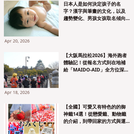
日本人是如何決定孩子的名
字？漢字與筆畫的文化，以及
趨勢變化、男孩女孩取名傾向
分析【附實例】
Apr 20, 2026
【大阪馬拉松2026】海外跑者
體驗記！從報名方式到在地補
給「MAIDO-AID」全方位深入
報導
Apr 18, 2026
【全國】可愛又有特色的的御
神籤14選！從戀愛籤、動物籤
的介紹，到帶回家的方式與運
勢排序完整說明