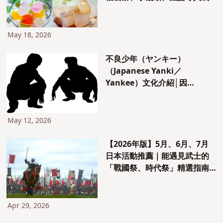
甜點
May 18, 2026
不良少年（ヤンキー）
（Japanese Yanki／
Yankee）文化介紹│因
Netflix《不良一族尋愛記（ラ
ヴ上等）》再度受到關注！從
髮型、坐姿等特色到推薦漫畫
May 12, 2026
與動畫一次整理！
【2026年版】5月、6月、7月
日本活動推薦｜能遇見武士的
「戰國祭、時代祭」精選指南
＆活動總整理
Apr 29, 2026