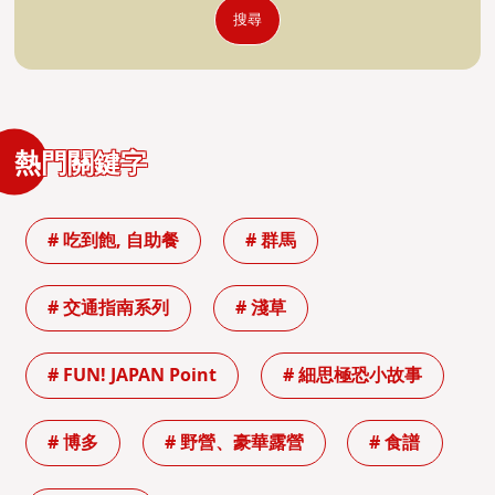
搜尋
熱門關鍵字
# 吃到飽, 自助餐
# 群馬
# 交通指南系列
# 淺草
# FUN! JAPAN Point
# 細思極恐小故事
# 博多
# 野營、豪華露營
# 食譜