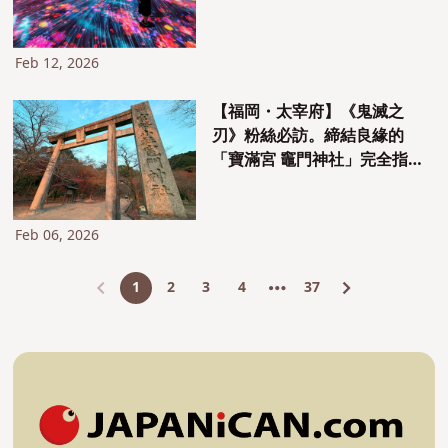
Feb 12, 2026
【福岡・太宰府】《鬼滅之
刃》粉絲必訪。締結良緣的
「寶滿宮 竈門神社」完全指
南：從歷史解讀成為聖地的理
由以及正確的參拜方式
Feb 06, 2026
1
2
3
4
37