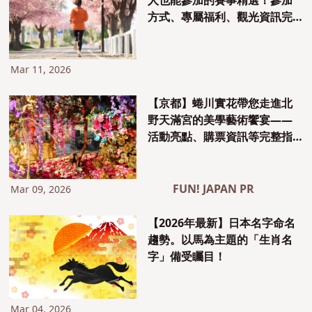
人也能參加的賽事精選！參加
方式、專屬福利、觀光資訊完
整介紹
Mar 11, 2026
【京都】蜷川實花帶您走進北
野天滿宮的美學藝術饗宴――
活動亮點、購票資訊等完整指
南
FUN! JAPAN PR
Mar 09, 2026
【2026年最新】日本名字命名
趨勢。以馬為主題的「生肖名
字」備受矚目！
Mar 04, 2026