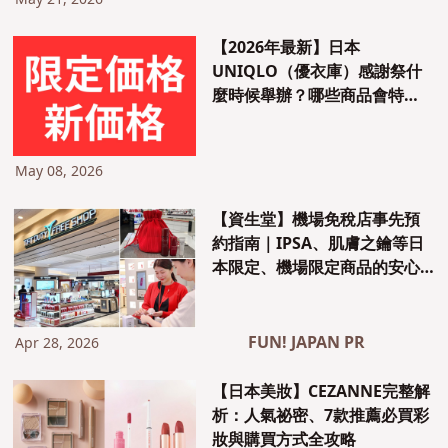
May 21, 2026
【2026年最新】日本
UNIQLO（優衣庫）感謝祭什
麼時候舉辦？哪些商品會特
價？最划算的時機、免稅攻略
與推薦必買商品完整解析
May 08, 2026
【資生堂】機場免稅店事先預
約指南｜IPSA、肌膚之鑰等日
本限定、機場限定商品的安心
購買攻略
FUN! JAPAN PR
Apr 28, 2026
【日本美妝】CEZANNE完整解
析：人氣祕密、7款推薦必買彩
妝與購買方式全攻略