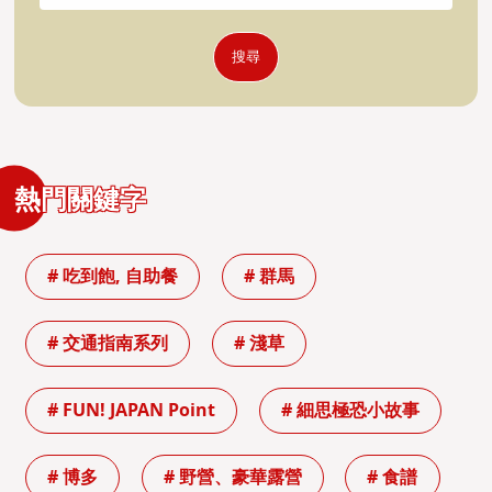
搜尋
熱門關鍵字
# 吃到飽, 自助餐
# 群馬
# 交通指南系列
# 淺草
# FUN! JAPAN Point
# 細思極恐小故事
# 博多
# 野營、豪華露營
# 食譜