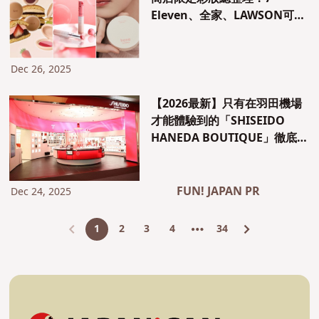
Eleven、全家、LAWSON可購
買的實力派彩妝13選
Dec 26, 2025
【2026最新】只有在羽田機場
才能體驗到的「SHISEIDO
HANEDA BOUTIQUE」徹底採
訪。以免稅店限定組合和店鋪
限定體驗，享受回國前片刻的
奢華時光
FUN! JAPAN PR
Dec 24, 2025
1
2
3
4
34