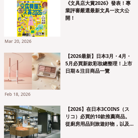
《文具店大賞2026》發表！專
業評審嚴選最新文具一次大公
開！
Mar 20, 2026
【2026最新】日本3月・4月・
5月必買新款彩妝總整理！上市
日期＆注目商品一覽
Feb 18, 2026
【2026】在日本3COINS（ス
リコ）必買的10款推薦商品。
從廚房用品到旅遊好物，以及
在社群媒體上討論度高的推活