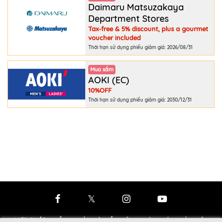
Daimaru Matsuzakaya
Department Stores
Tax-free & 5% discount, plus a gourmet
voucher included
Thời hạn sử dụng phiếu giảm giá: 2026/08/31
Mua sắm
AOKI (EC)
10%OFF
Thời hạn sử dụng phiếu giảm giá: 2030/12/31
HỢP PHÁP
:
ĐIỀU KHOẢN VÀ ĐIỀU KIỆN
- CHÍNH SÁCH BẢO MẬT