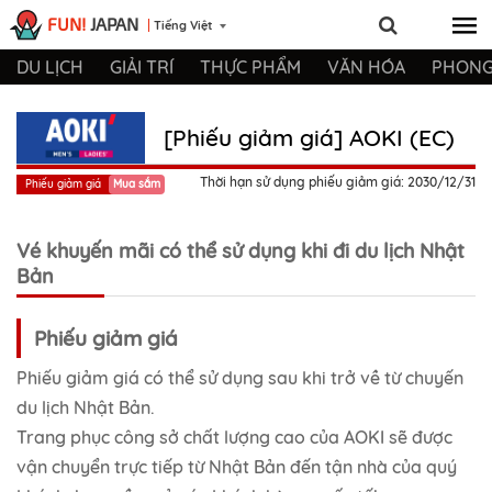
FUN!
JAPAN
Tiếng Việt
DU LỊCH
GIẢI TRÍ
THỰC PHẨM
VĂN HÓA
PHONG
[Phiếu giảm giá] AOKI (EC)
Thời hạn sử dụng phiếu giảm giá: 2030/12/31
Phiếu giảm giá
Mua sắm
Vé khuyến mãi có thể sử dụng khi đi du lịch Nhật
Bản
Phiếu giảm giá
Phiếu giảm giá có thể sử dụng sau khi trở về từ chuyến
du lịch Nhật Bản.
Trang phục công sở chất lượng cao của AOKI sẽ được
vận chuyển trực tiếp từ Nhật Bản đến tận nhà của quý