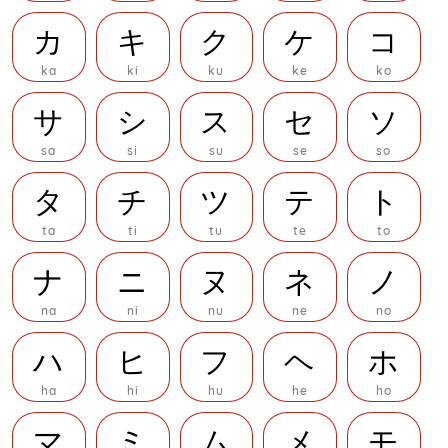
カ
キ
ク
ケ
コ
ka
ki
ku
ke
ko
サ
シ
ス
セ
ソ
sa
si
su
se
so
タ
チ
ツ
テ
ト
ta
ti
tu
te
to
ナ
ニ
ヌ
ネ
ノ
na
ni
nu
ne
no
ハ
ヒ
フ
ヘ
ホ
ha
hi
hu
he
ho
マ
ミ
ム
メ
モ