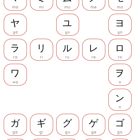
ma
mi
mu
me
mo
ヤ
ユ
ヨ
ya
yu
yo
ラ
リ
ル
レ
ロ
ra
ri
ru
re
ro
ワ
ヲ
wa
o
ン
n
ガ
ギ
グ
ゲ
ゴ
ga
gi
gu
ge
go