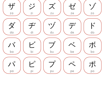
ザ
ジ
ズ
ゼ
ゾ
za
zi
zu
ze
zo
ダ
ヂ
ヅ
デ
ド
da
di
du
de
do
バ
ビ
ブ
ベ
ボ
ba
bi
bu
be
bo
パ
ピ
プ
ペ
ポ
pa
pi
pu
pe
po