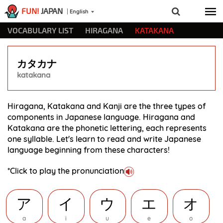
FUN!
JAPAN
English
VOCABULARY LIST
HIRAGANA
KATAKANA
カタカナ
katakana
Hiragana, Katakana and Kanji are the three types of
components in Japanese language. Hiragana and
Katakana are the phonetic lettering, each represents
one syllable. Let's learn to read and write Japanese
language beginning from these characters!
*Click to play the pronunciation
ア
イ
ウ
エ
オ
a
i
u
e
o