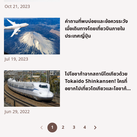
Oct 21, 2023
คำถามที่พบบ่อยและข้อควรระวัง
เมื่อเดินทางโดยเที่ยวบินภายใน
ประเทศญี่ปุ่น
Jul 19, 2023
ไปโอซาก้าจากสถานีโตเกียวด้วย
Tokaido Shinkansen! ใครที่
อยากไปเที่ยวโตเกียวและโอซาก้า
ในคราวเดียวไม่ควรพลาด!
Jun 29, 2022
1
2
3
4