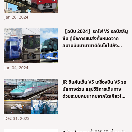
Jan 28, 2024
【ฉบับ 2024】รถไฟ VS รถบัสลิมู
ซีน คู่มือการขนส่งทั้งหมดจาก
สนามบินนานาชาติคันไซไปยัง
ใจกลางเมืองโอซาก้า
Jan 04, 2024
JR ชินคันเซ็น VS เครื่องบิน VS รถ
บัสทางด่วน สรุปวิธีการเดินทาง
ด้วยระบบคมนาคมจากโตเกียวไป
ยังภูมิภาคโทโฮคุ
Dec 31, 2023