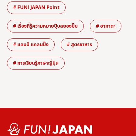
# FUN! JAPAN Point
# เรื่องที่รู้ความหมายปุ๊บสยองปั๊บ
# ฮากาตะ
# แคมป์ แกลมปิ้ง
# สูตรอาหาร
# การเรียนรู้ภาษาญี่ปุ่น