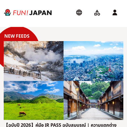
【ฉบับปี 2026】คู่มือ JR PASS ฉบับสมบูรณ์ | ความแตกต่าง