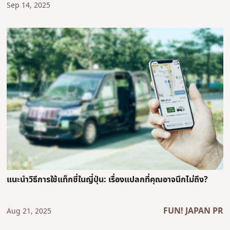
Sep 14, 2025
แนะนำวิธีการใช้แท็กซี่ในญี่ปุ่น: เรื่องแปลกที่คุณอาจนึกไม่ถึง?
FUN! JAPAN PR
Aug 21, 2025