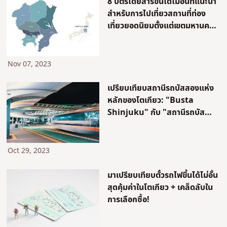
8 บัตรโดยสารขึ้นได้ไม่อั้นที่แนะนำ
สำหรับการไปเที่ยวสถานที่ท่อง
เที่ยวยอดนิยมตั้งแต่เขตมหานคร
โตเกียวไปจนถึงเขตปริมณฑล
Nov 07, 2023
เปรียบเทียบสถานีรถบัสสองแห่ง
หลักของโตเกียว: "Busta
Shinjuku" กับ "สถานีรถบัส
รอบๆ สถานีโตเกียว"! จะใช้สถานี
ไหนดีในการเที่ยวญี่ปุ่นครั้งหน้า?
Oct 29, 2023
มาเปรียบเทียบตั๋วรถไฟขึ้นได้ไม่อั้น
สุดคุ้มค่าในโตเกียว + เคล็ดลับใน
การเลือกซื้อ!