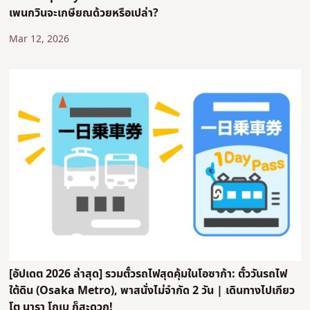
เพนกวินจะเกษียณด้วยหรือเปล่า?
Mar 12, 2026
[อัปเดต 2026 ล่าสุด] รวมตั๋วรถไฟสุดคุ้มในโอซาก้า: ตั๋ววันรถไฟ
ใต้ดิน (Osaka Metro), พาสนั่งไม่จำกัด 2 วัน | เดินทางไปเกียว
โต นารา โกเบ ก็สะดวก!