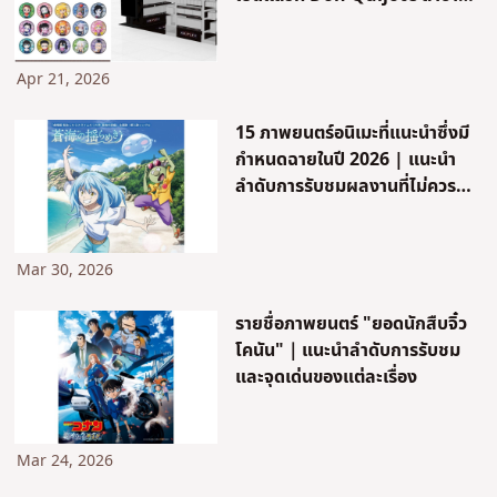
Shibuya และ Akihabara!
สินค้าใหม่จาก Demon Slayer:
Kimetsu no Yaiba และ
Apr 21, 2026
Bocchi the Rock! วางจำหน่าย
ล่วงหน้า
15 ภาพยนตร์อนิเมะที่แนะนำซึ่งมี
กำหนดฉายในปี 2026 | แนะนำ
ลำดับการรับชมผลงานที่ไม่ควร
พลาด
Mar 30, 2026
รายชื่อภาพยนตร์ "ยอดนักสืบจิ๋ว
โคนัน"｜แนะนำลำดับการรับชม
และจุดเด่นของแต่ละเรื่อง
Mar 24, 2026