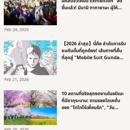
นักสืบจิ๋วโคนัน Exhibition” จัด
ขึ้นแล้ว! มินามิ ทากายามะ ผู้ให้
เสียงพากย์โคนัน เผยข้อเท็จจริง
ใหม่เป็นครั้งแรก
Feb 24, 2026
【2026 ล่าสุด】นี่คือ ลำดับการรับ
ชมกันดั้มที่ถูกต้อง! เส้นทางที่สั้น
ที่สุดสู่ "Mobile Suit Gundam:
Hathaway's Flash – The
Witch of Circe" พร้อมรีวิวอย่าง
ละเอียด
Feb 21, 2026
10 สถานที่จริงสุดงดงามในอนิเมะ
ที่มีซากุระบาน: ตามรอยโลเคชั่น
ของ "โทโทโร่เพื่อนรัก", "วัน
นั้น...วันไหน หัวใจจะเป็นสีชมพู"
และ "ยามซากุระร่วงโรย"
Feb 20, 2026