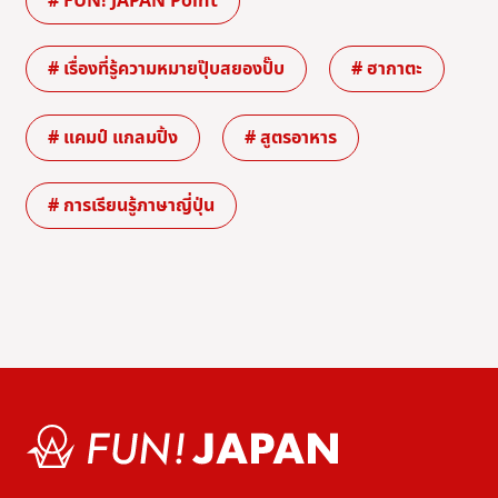
# FUN! JAPAN Point
# เรื่องที่รู้ความหมายปุ๊บสยองปั๊บ
# ฮากาตะ
# แคมป์ แกลมปิ้ง
# สูตรอาหาร
# การเรียนรู้ภาษาญี่ปุ่น