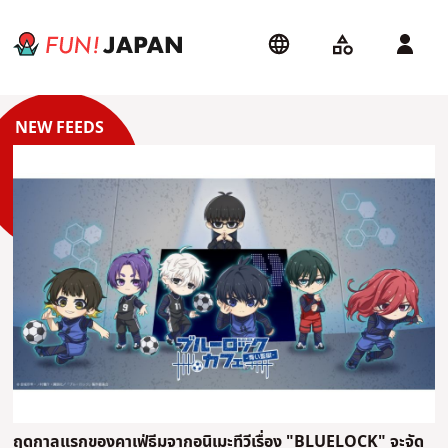
ฤดูกาลแรกของคาเฟ่ธีมจากอนิเมะทีวีเรื่อง "BLUELOCK" จะจัด