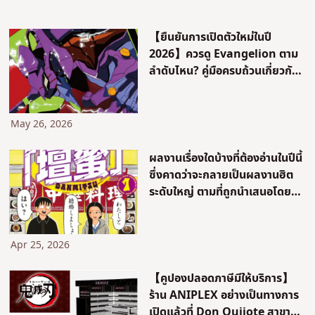
【ยืนยันการเปิดตัวใหม่ในปี
2026】ควรดู Evangelion ตาม
ลำดับไหน? คู่มือครบถ้วนเกี่ยวกับ
ลำดับเวลาและเนื้อเรื่องของอนิเมะ
และภาพยนตร์
May 26, 2026
ผลงานเรื่องใดบ้างที่ต้องอ่านในปีนี้
ซึ่งคาดว่าจะกลายเป็นผลงานฮิต
ระดับใหญ่ ตามที่ถูกนำเสนอโดย
รางวัลอย่าง Manga Taisho
2026 และ Next Manga
Awards 2025?
Apr 25, 2026
【คูปองปลอดภาษีมีให้บริการ】
ร้าน ANIPLEX อย่างเป็นทางการ
เปิดแล้วที่ Don Quijote สาขา