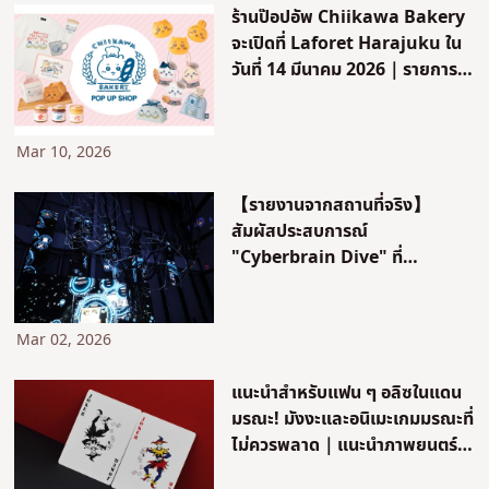
ร้านป๊อปอัพ Chiikawa Bakery
จะเปิดที่ Laforet Harajuku ใน
วันที่ 14 มีนาคม 2026｜รายการ
สินค้าทั้งหมด
Mar 10, 2026
【รายงานจากสถานที่จริง】
สัมผัสประสบการณ์
"Cyberbrain Dive" ที่
นิทรรศการ Ghost in the
Shell! เจาะลึกคำอธิบาย AR
Tachikoma สินค้าลิมิเต็ดอิดิชั่น
Mar 02, 2026
และเมนู Laughing Man Café
แนะนำสำหรับแฟน ๆ อลิซในแดน
มรณะ! มังงะและอนิเมะเกมมรณะที่
ไม่ควรพลาด｜แนะนำภาพยนตร์
และซีรีส์คนแสดงด้วย