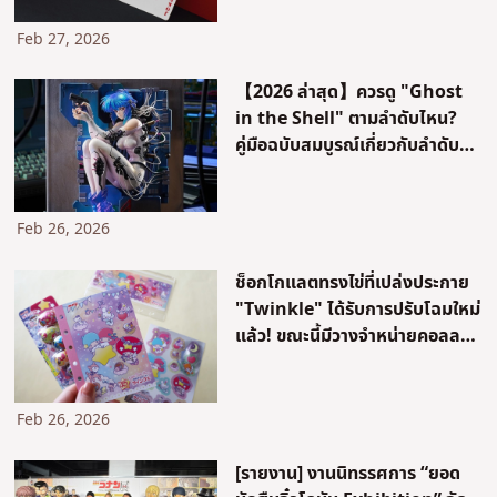
Feb 27, 2026
【2026 ล่าสุด】ควรดู "Ghost
in the Shell" ตามลำดับไหน?
คู่มือฉบับสมบูรณ์เกี่ยวกับลำดับ
เวลา ตัวละคร และความเชื่อมโยง
กับผลงานใหม่!
Feb 26, 2026
ช็อกโกแลตทรงไข่ที่เปล่งประกาย
"Twinkle" ได้รับการปรับโฉมใหม่
แล้ว! ขณะนี้มีวางจำหน่ายคอลลา
โบเรชันกับ Sanrio Little Twin
Stars ด้วย<พร้อมรีวิว!>
Feb 26, 2026
[รายงาน] งานนิทรรศการ “ยอด