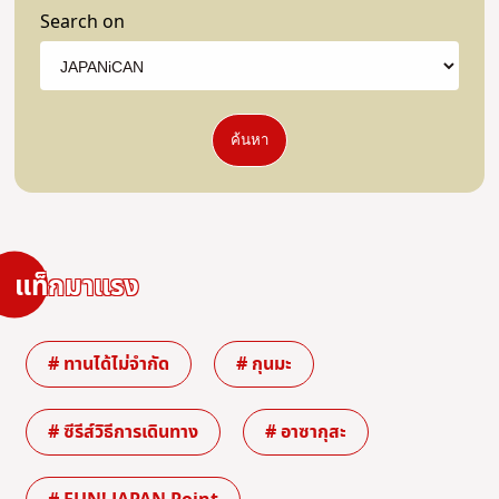
Search on
ค้นหา
แท็กมาแรง
# ทานได้ไม่จำกัด
# กุนมะ
# ซีรีส์วิธีการเดินทาง
# อาซากุสะ