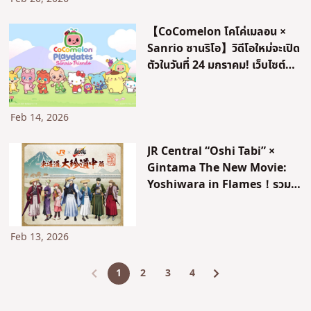
【CoComelon โคโค่เมลอน ×
Sanrio ซานริโอ】วิดีโอใหม่จะเปิด
ตัวในวันที่ 24 มกราคม! เว็บไซต์
ทางการภาษาญี่ปุ่นเปิดให้บริการ
แล้ว!
Feb 14, 2026
JR Central “Oshi Tabi” ×
Gintama The New Movie:
Yoshiwara in Flames！รวม
ข้อมูลแคมเปญ Gintama ที่
สามารถสนุกได้ที่นาโกย่าและโอ
ซาก้า
Feb 13, 2026
1
2
3
4