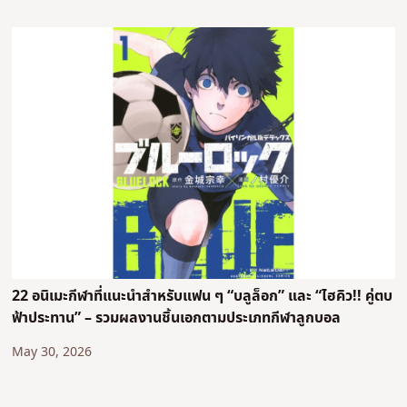
22 อนิเมะกีฬาที่แนะนำสำหรับแฟน ๆ “บลูล็อก” และ “ไฮคิว!! คู่ตบ
ฟ้าประทาน” – รวมผลงานชิ้นเอกตามประเภทกีฬาลูกบอล
May 30, 2026