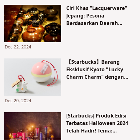
Ciri Khas "Lacquerware"
Jepang: Pesona
Berdasarkan Daerah
Seperti Echizen, Wajima-
nuri, Kishu, Ishikawa, dan
Lainnya
Dec 22, 2024
【Starbucks】Barang
Eksklusif Kyoto "Lucky
Charm Charm" dengan
Item Shio Tersedia. Kapan
Dijual dan Berapa
Harganya?
Dec 20, 2024
[Starbucks] Produk Edisi
Terbatas Halloween 2024
Telah Hadir! Tema:
"Mischievous Black Cat"