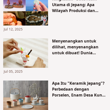
Utama di Jepang: Apa
Wilayah Produksi dan
Karakteristik Batu
Berharga Jepang?
Jul 12, 2025
Menyenangkan untuk
dilihat, menyenangkan
untuk dibuat! Dunia
Sampel Makanan Jepang
yang Menarik – Sejarah
Tersembunyi dan
Jul 05, 2025
Pengalaman Langsungnya
Apa Itu "Keramik Jepang"?
Perbedaan dengan
Porselen, Enam Desa Kuno
Keramik Jepang, dan
Penjelasan Mudah lainnya.