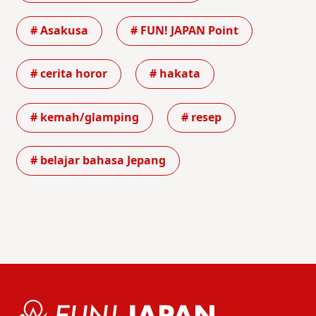
# Asakusa
# FUN! JAPAN Point
# cerita horor
# hakata
# kemah/glamping
# resep
# belajar bahasa Jepang