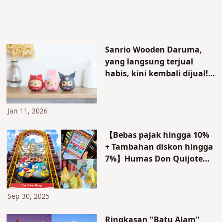
Sanrio Wooden Daruma,
yang langsung terjual
habis, kini kembali dijual!
Karakter populer seperti
Kuromi, My Melody, dan
Hello Kitty muncul
Jan 11, 2026
kembali!
【Bebas pajak hingga 10%
+ Tambahan diskon hingga
7%】Humas Don Quijote
Bongkar: Daftar Produk
Terlaris di 7 Negara Asia!
Sep 30, 2025
Ringkasan "Batu Alam"