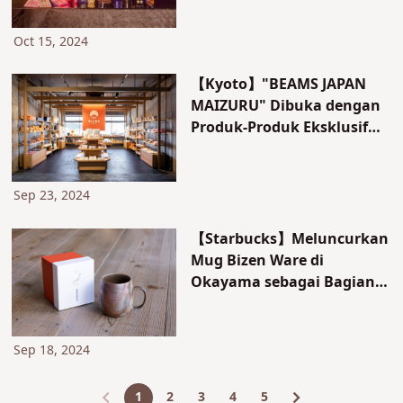
Oct 15, 2024
【Kyoto】"BEAMS JAPAN
MAIZURU" Dibuka dengan
Produk-Produk Eksklusif
Terbatas di Toko
Sep 23, 2024
【Starbucks】Meluncurkan
Mug Bizen Ware di
Okayama sebagai Bagian
dari Seri Buatan JIMOTO
Sep 18, 2024
1
2
3
4
5