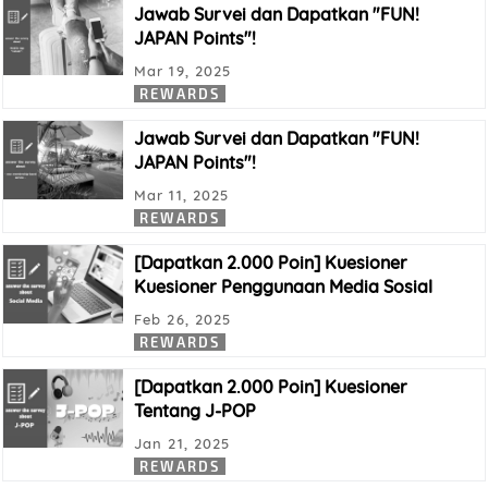
Jawab Survei dan Dapatkan "FUN!
JAPAN Points"!
Mar 19, 2025
REWARDS
Jawab Survei dan Dapatkan "FUN!
JAPAN Points"!
Mar 11, 2025
REWARDS
[Dapatkan 2.000 Poin] Kuesioner
Kuesioner Penggunaan Media Sosial
Feb 26, 2025
REWARDS
[Dapatkan 2.000 Poin] Kuesioner
Tentang J-POP
Jan 21, 2025
REWARDS