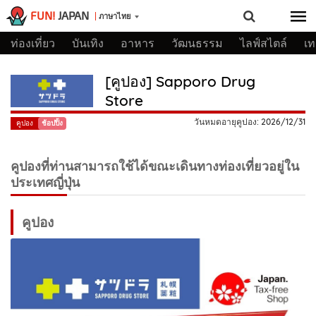
FUN!
JAPAN
ภาษาไทย
ท่องเที่ยว
บันเทิง
อาหาร
วัฒนธรรม
ไลฟ์สไตล์
เท
[คูปอง] Sapporo Drug
Store
วันหมดอายุคูปอง: 2026/12/31
คูปอง
ช้อปปิ้ง
คูปองที่ท่านสามารถใช้ได้ขณะเดินทางท่องเที่ยวอยู่ใน
ประเทศญี่ปุ่น
คูปอง