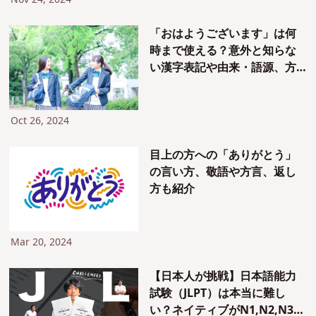
Nov 24, 2024
「おはようございます」は何
時まで使える？意外と知らな
い漢字表記や由来・語源、方
言など【完全版】
Oct 26, 2024
目上の方への「ありがとう」
の言い方、敬語や方言、返し
方も紹介
Mar 20, 2024
【日本人が挑戦】日本語能力
試験（JLPT）は本当に難し
い？ネイティブがN1,N2,N3問