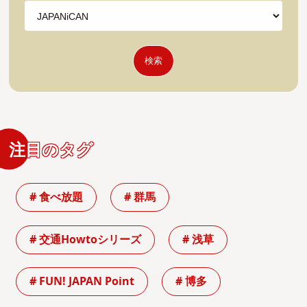
検索
注目のタグ
# 食べ放題
# 群馬
# 交通Howtoシリーズ
# 浅草
# FUN! JAPAN Point
# 博多