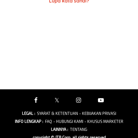
Lupa kata sandi?
LEGAL
:
SYARAT & KETENTUAN
- KEBIJAKAN PRIVASI
INFO LENGKAP
:
FAQ
- HUBUNGI KAMI
- KHUSUS MARKETER
LAINNYA
:
TENTANG
copyright © JTB Corp. all rights reserved