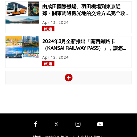
由成田國際機場、羽田機場到東京近
郊・關東周邊觀光地的交通方式完全攻
…
Apr 13, 2024
旅遊
2024年3月全新推出「關西鐵路卡
（KANSAI RAILWAY PASS）」，讓您
…
Apr 12, 2024
旅遊