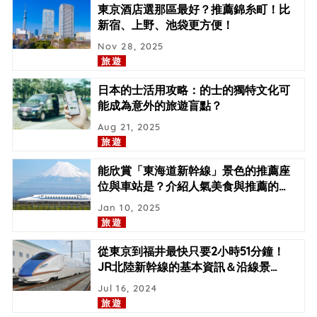
東京酒店選那區最好？推薦錦糸町！比
新宿、上野、池袋更方便！
Nov 28, 2025
旅遊
日本的士活用攻略：的士的獨特文化可
能成為意外的旅遊盲點？
Aug 21, 2025
旅遊
能欣賞「東海道新幹線」景色的推薦座
位與車站是？介紹人氣美食與推薦的
…
Jan 10, 2025
旅遊
從東京到福井最快只要2小時51分鐘！
JR北陸新幹線的基本資訊＆沿線景
…
Jul 16, 2024
旅遊