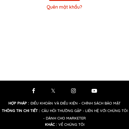
Quên mật khẩu?
HỢP PHÁP
:
ĐIỀU KHOẢN VÀ ĐIỀU KIỆN
- CHÍNH SÁCH BẢO MẬT
THÔNG TIN CHI TIẾT
:
CÂU HỎI THƯỜNG GẶP
- LIÊN HỆ VỚI CHÚNG TÔI
- DÀNH CHO MARKETER
KHÁC
:
VỀ CHÚNG TÔI