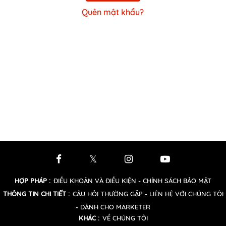
Quên mật khẩu?
HỢP PHÁP
:
ĐIỀU KHOẢN VÀ ĐIỀU KIỆN
- CHÍNH SÁCH BẢO MẬT
THÔNG TIN CHI TIẾT
:
CÂU HỎI THƯỜNG GẶP
- LIÊN HỆ VỚI CHÚNG TÔI
- DÀNH CHO MARKETER
KHÁC
:
VỀ CHÚNG TÔI