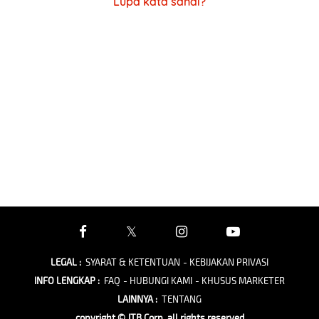
Lupa kata sandi?
LEGAL
:
SYARAT & KETENTUAN
- KEBIJAKAN PRIVASI
INFO LENGKAP
:
FAQ
- HUBUNGI KAMI
- KHUSUS MARKETER
LAINNYA
:
TENTANG
copyright © JTB Corp. all rights reserved